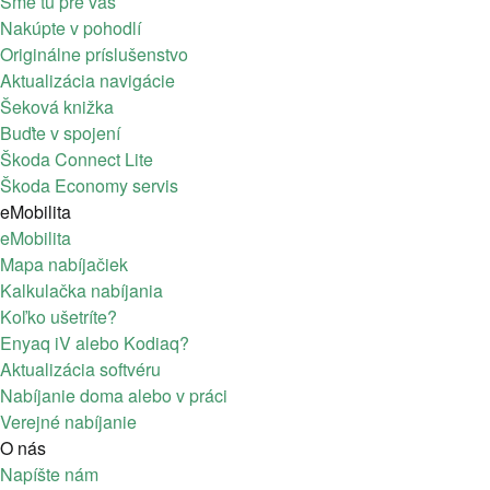
Sme tu pre vás
Nakúpte v pohodlí
Originálne príslušenstvo
Aktualizácia navigácie
Šeková knižka
Buďte v spojení
Škoda Connect Lite
Škoda Economy servis
eMobilita
eMobilita
Mapa nabíjačiek
Kalkulačka nabíjania
Koľko ušetríte?
Enyaq iV alebo Kodiaq?
Aktualizácia softvéru
Nabíjanie doma alebo v práci
Verejné nabíjanie
O nás
Napíšte nám