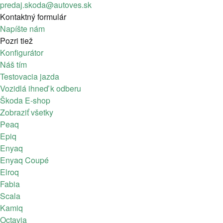
predaj.skoda@autoves.sk
Kontaktný formulár
Napíšte nám
Pozri tiež
Konfigurátor
Náš tím
Testovacia jazda
Vozidlá ihneď k odberu
Škoda E-shop
Zobraziť všetky
Peaq
Epiq
Enyaq
Enyaq Coupé
Elroq
Fabia
Scala
Kamiq
Octavia