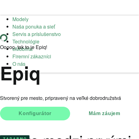
Modely
Naša ponuka a sieť
Servis a príslušenstvo
Technológie
Ooooo, tak to je Epiq!
eMobilita
Firemní zákazníci
Epiq
O nás
Stvorený pre mesto, pripravený na veľké dobrodružstvá
Konfigurátor
Mám záujem
ZADARMO