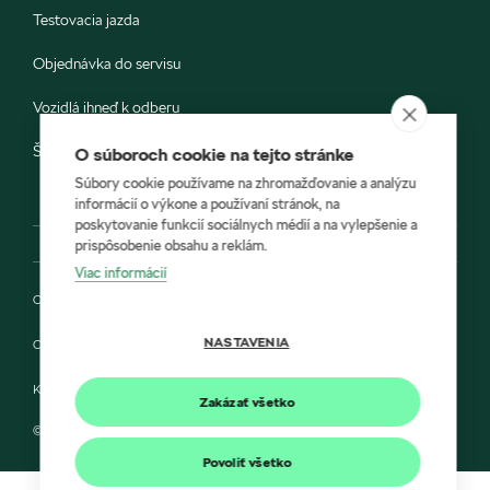
Testovacia jazda
Objednávka do servisu
Vozidlá ihneď k odberu
Škoda E-shop
O súboroch cookie na tejto stránke
Súbory cookie používame na zhromažďovanie a analýzu
informácií o výkone a používaní stránok, na
poskytovanie funkcií sociálnych médií a na vylepšenie a
prispôsobenie obsahu a reklám.
Viac informácií
Ochrana osobných údajov
NASTAVENIA
Cookies
Kontakt
Zakázať všetko
© 2022 AUTOVES a Škoda Auto Slovensko s.r.o.
Povoliť všetko