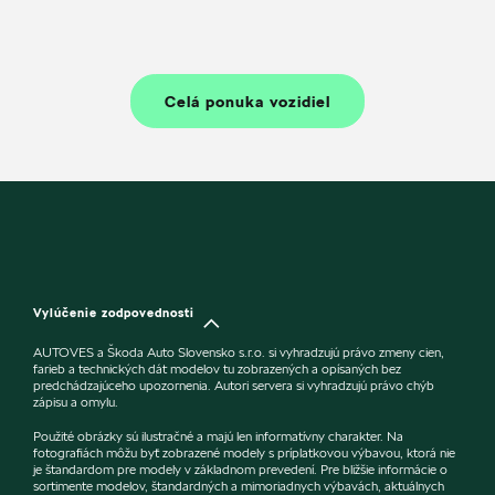
Celá ponuka vozidiel
Vylúčenie zodpovednosti
AUTOVES a Škoda Auto Slovensko s.r.o. si vyhradzujú právo zmeny cien,
farieb a technických dát modelov tu zobrazených a opísaných bez
predchádzajúceho upozornenia. Autori servera si vyhradzujú právo chýb
zápisu a omylu.
Použité obrázky sú ilustračné a majú len informatívny charakter. Na
fotografiách môžu byť zobrazené modely s príplatkovou výbavou, ktorá nie
je štandardom pre modely v základnom prevedení. Pre bližšie informácie o
sortimente modelov, štandardných a mimoriadnych výbavách, aktuálnych