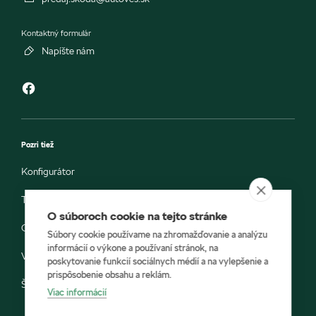
Kontaktný formulár
Napíšte nám
Pozri tiež
Konfigurátor
Testovacia jazda
O súboroch cookie na tejto stránke
Objednávka do servisu
Súbory cookie používame na zhromažďovanie a analýzu
informácií o výkone a používaní stránok, na
Vozidlá ihneď k odberu
poskytovanie funkcií sociálnych médií a na vylepšenie a
prispôsobenie obsahu a reklám.
Škoda E-shop
Viac informácií