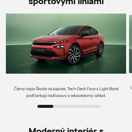
športovými líniami
Čierny nápis Škoda na kapote, Tech-Deck Face a Light Band
podčiarkujú nadčasový a sebavedomý vzhľad.
Moderný interiér s