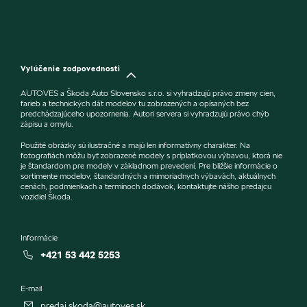
Vylúčenie zodpovednosti
AUTOVES a Škoda Auto Slovensko s.r.o. si vyhradzujú právo zmeny cien,
farieb a technických dát modelov tu zobrazených a opísaných bez
predchádzajúceho upozornenia. Autori servera si vyhradzujú právo chýb
zápisu a omylu.
Použité obrázky sú ilustračné a majú len informatívny charakter. Na
fotografiách môžu byť zobrazené modely s príplatkovou výbavou, ktorá nie
je štandardom pre modely v základnom prevedení. Pre bližšie informácie o
sortimente modelov, štandardných a mimoriadnych výbavách, aktuálnych
cenách, podmienkach a termínoch dodávok, kontaktujte nášho predajcu
vozidiel Škoda.
Informácie
+421 53 442 5253
E-mail
predaj.skoda@autoves.sk