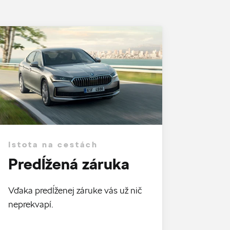
Istota na cestách
Predĺžená záruka
Vďaka predĺženej záruke vás už nič
neprekvapí.